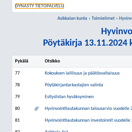
SIIRRY S
DYNASTY TIETOPALVELU
Asikkalan kunta
Toimielimet
Hyvinv
Hyvinvo
Pöytäkirja 13.11.2024 k
Pykälä
Otsikko
77
Kokouksen laillisuus ja päätösvaltaisuus
78
Pöytäkirjantarkastajien valinta
79
Esityslistan hyväksyminen
80
Hyvinvointilautakunnan talousarvio vuodelle
81
Hyvinvointilautakunnan investoinnit vuodelle