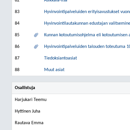
82
Asikkala-lisä
83
Hyvinvointipalveluiden erityisavustukset vuo
84
Hyvinvointilautakunnan edustajan valitsemin
85
Kunnan kotoutumisohjelma eli kotoutumisen a
86
Hyvinvointipalveluiden talouden toteutuma 
87
Tiedoksiantoasiat
88
Muut asiat
Osallistuja
Harjukari Teemu
Hyttinen Juha
Rautava Emma