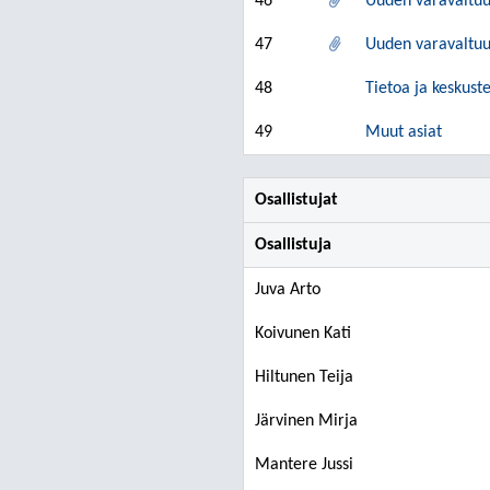
46
Uuden varavaltu
47
Uuden varavaltuu
48
Tietoa ja keskust
49
Muut asiat
Osallistujat
Osallistuja
Juva Arto
Koivunen Kati
Hiltunen Teija
Järvinen Mirja
Mantere Jussi