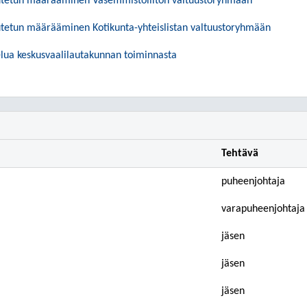
utetun määrääminen Vasemmistoliiton valtuustoryhmään
tetun määrääminen Kotikunta-yhteislistan valtuustoryhmään
elua keskusvaalilautakunnan toiminnasta
Tehtävä
puheenjohtaja
varapuheenjohtaja
jäsen
jäsen
jäsen