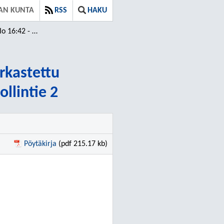
AN KUNTA
RSS
HAKU
16 ⁄ Tarkastettu
arkastettu
llintie 2
Pöytäkirja
(pdf 215.17 kb)