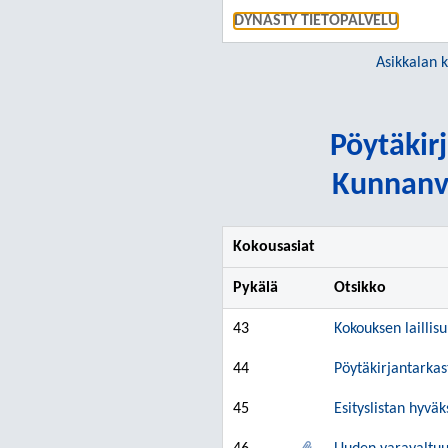
DYNASTY TIETOPALVELU
Asikkalan 
Pöytäkirj
Kunnanvi
Kokousasiat
Pykälä
Otsikko
43
Kokouksen laillis
44
Pöytäkirjantarkas
45
Esityslistan hyvä