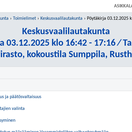
SIIRRY SUORAAN PÄÄSISÄLTÖÖN
ASIKKAL
kunta
Toimielimet
Keskusvaalilautakunta
Pöytäkirja 03.12.2025 klo 16:42 - 17:
Keskusvaalilautakunta
a 03.12.2025 klo 16:42 - 17:16 ⁄ T
rasto, kokoustila Sumppila, Rustho
uus ja päätösvaltaisuus
tajien valinta
ksyminen