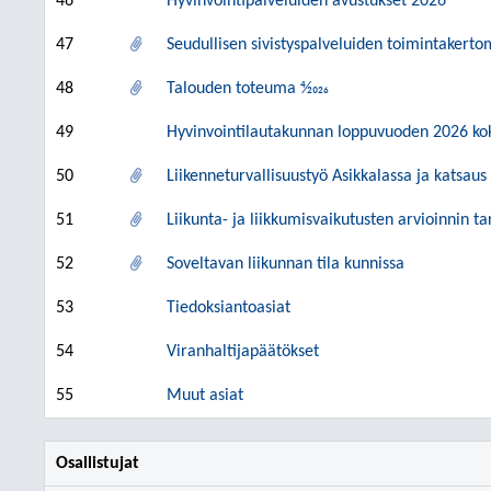
46
Hyvinvointipalveluiden avustukset 2026
47
Seudullisen sivistyspalveluiden toimintakert
48
Talouden toteuma 4⁄2026
49
Hyvinvointilautakunnan loppuvuoden 2026 ko
50
Liikenneturvallisuustyö Asikkalassa ja katsaus 
51
Liikunta- ja liikkumisvaikutusten arvioinnin tar
52
Soveltavan liikunnan tila kunnissa
53
Tiedoksiantoasiat
54
Viranhaltijapäätökset
55
Muut asiat
Osallistujat