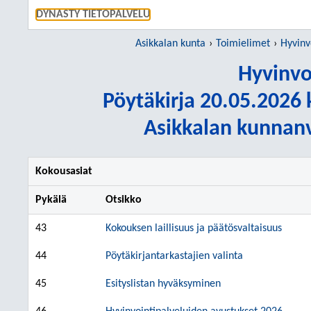
SIIRRY S
DYNASTY TIETOPALVELU
Asikkalan kunta
Toimielimet
Hyvinv
Hyvinvo
Pöytäkirja 20.05.2026 k
Asikkalan kunnanv
Kokousasiat
Pykälä
Otsikko
43
Kokouksen laillisuus ja päätösvaltaisuus
44
Pöytäkirjantarkastajien valinta
45
Esityslistan hyväksyminen