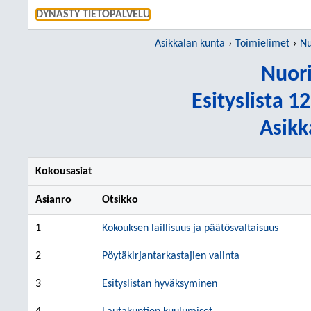
SIIRRY S
DYNASTY TIETOPALVELU
Asikkalan kunta
Toimielimet
Nu
Nuori
Esityslista 1
Asikk
Kokousasiat
Asianro
Otsikko
1
Kokouksen laillisuus ja päätösvaltaisuus
2
Pöytäkirjantarkastajien valinta
3
Esityslistan hyväksyminen