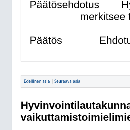
Päätösehdotus
H
merkitsee 
Päätös
Ehdotu
Edellinen asia
|
Seuraava asia
Hyvinvointilautakunna
vaikuttamistoimielimi