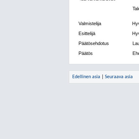
Tal
Valmistelija
Hyv
Esittelijä
Hyv
Päätösehdotus
Lau
Päätös
Ehd
Edellinen asia
|
Seuraava asia