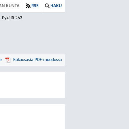
AN KUNTA
RSS
HAKU
Pykälä 263
e
Kokousasia PDF-muodossa