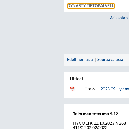
DYNASTY TIETOPALVELU
Asikkalan
Edellinen asia
|
Seuraava asia
Liitteet
Liite 6
2023 09 Hyvinv
Talouden toteuma 9/12
HYVOLTK
11.10.2023
§ 263
411/02.02.02/2023