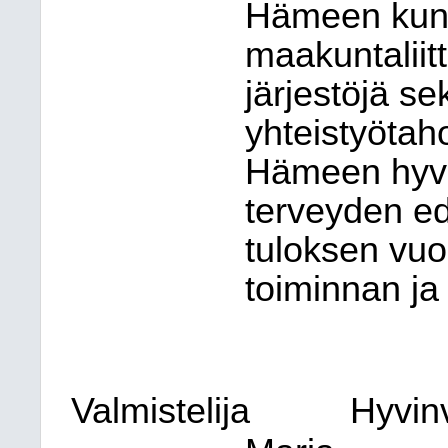
Hämeen kunt
maakuntaliitt
järjestöjä se
yhteistyötah
Hämeen hyvi
terveyden ed
tuloksen vu
toiminnan ja
Valmistelija
Hyvinv