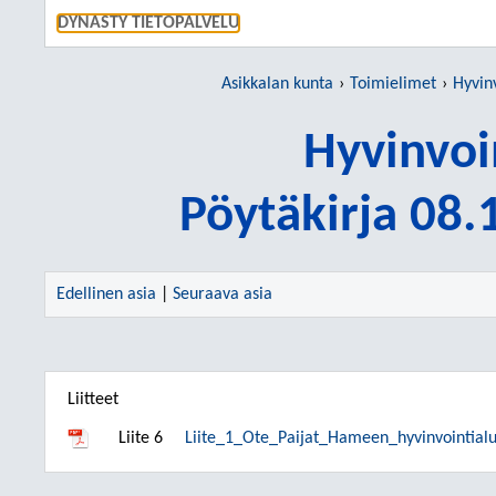
SIIRRY S
DYNASTY TIETOPALVELU
Asikkalan kunta
Toimielimet
Hyvin
Hyvinvoi
Pöytäkirja 08
Edellinen asia
|
Seuraava asia
Liitteet
Liite 6
Liite_1_Ote_Paijat_Hameen_hyvinvointial