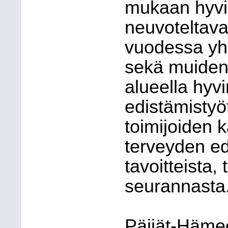
mukaan hyvi
neuvoteltava
vuodessa yh
sekä muiden 
alueella hyv
edistämistyö
toimijoiden 
terveyden ed
tavoitteista,
seurannasta
Päijät-Häm