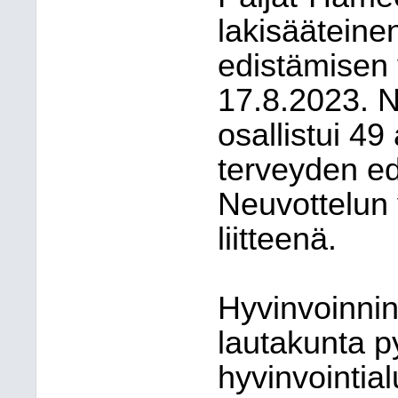
lakisääteine
edistämisen v
17.8.2023. 
osallistui 49
terveyden ed
Neuvottelun 
liitteenä.
Hyvinvoinnin
lautakunta 
hyvinvointial