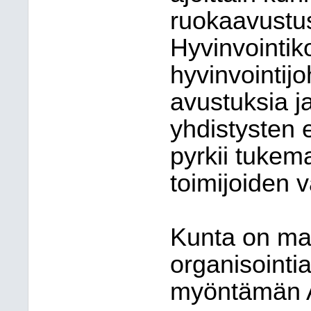
ruokaavustust
Hyvinvointiko
hyvinvointij
avustuksia j
yhdistysten e
pyrkii tukem
toimijoiden v
Kunta on mah
organisointia
myöntämän As