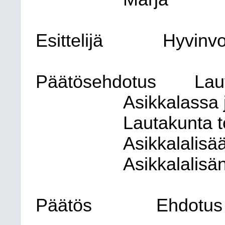
Esittelijä
Hyvinvo
Päätösehdotus
Lau
Asikkalassa 
Lautakunta t
Asikkalalis
Asikkalalisän
Päätös
Ehdotus 