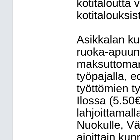
kotitaloutta 
kotitalouksis
Asikkalan ku
ruoka-apuun
maksuttoman
työpajalla, e
työttömien t
Ilossa (5.50
lahjoittamall
Nuokulle, Vää
ajoittain kun