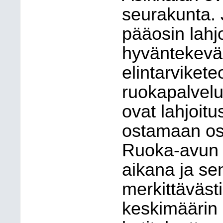
seurakunta. 
pääosin lahj
hyväntekeväi
elintarviket
ruokapalvelu
ovat lahjoit
ostamaan osa
Ruoka-avun t
aikana ja se
merkittäväst
keskimäärin 