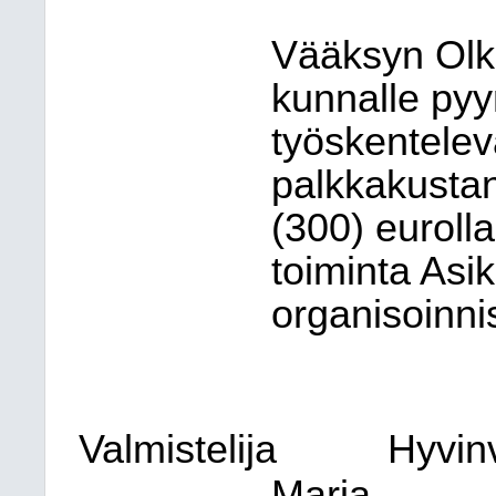
Vääksyn Olkka
kunnalle pyy
työskentelev
palkkakustan
(300) euroll
toiminta Asi
organisoinnis
Valmistelija
Hyvinv
Marja