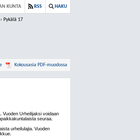
AN KUNTA
RSS
HAKU
Pykälä 17
e
Kokousasia PDF-muodossa
. Vuoden Urheilijaksi voidaan
opaikkakuntalaista seuraa.
 alaista urheilulajia. Vuoden
ukkue.