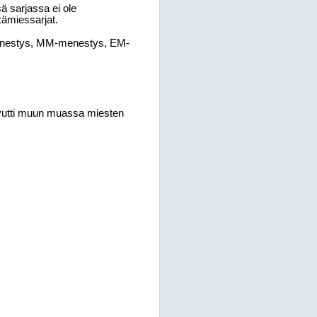
sä sarjassa ei ole
kämiessarjat.
amenestys, MM-menestys, EM-
avutti muun muassa miesten