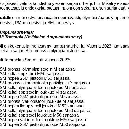
isijaisesti valinta kohdistuu yleisen sarjan urheilijoihin.
Mikäli yleises
teenotettavia ehdokkaita otetaan huomioon sekä nuorten sarjat että i
eilullinen menestys arvioidaan seuraavasti; olympia-/paraolympi
nestys, PM-menestys ja SM-menestys.
Ampumaurheilija:
Ali Tommola (Asikkalan Ampumaseura ry)
Ali on kokenut ja menestynyt ampumaurheilija. Vuonna 2023 hän sa
yleisen sarjan Sm-pronssia olympiapistoolissa.
Ali Tommolan Sm-mitalit vuonna 2023:
-SM pronssi olympiapistoolin M sarjassa
-SM kulta isopistooli M50 sarjassa
-SM hopea 25M pistooli M50 sarjassa
-SM pronssia ilmapistoolin parikilpailu Y sarjassa
-SM kulta olympiapistoolin joukkue M sarjassa
-SM kulta isopistoolin joukkue M sarjassa
-SM hopea 25M pistooli joukkue M sarjassa
-SM pronssi vakiopistooli joukkue M sarjassa
-SM hopea ilmapistooli joukkue M50 sarjassa
-SM kulta olympiapistoolin joukkue M50 sarjassa
-SM kulta isopistooli joukkue M50 sarjassa
-SM hopea vakiopistooli joukkue M50 sarjassa
-SM hopea 25M pistooli joukkue M50 sarjassa