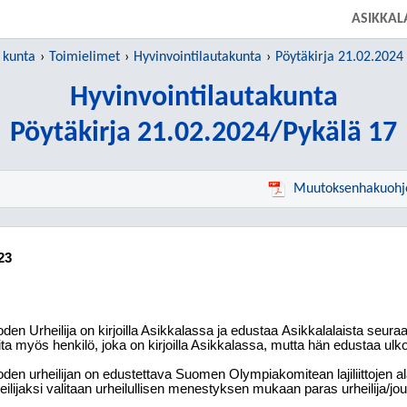
SIIRRY SUORAAN PÄÄSISÄLTÖÖN
ASIKKAL
 kunta
Toimielimet
Hyvinvointilautakunta
Pöytäkirja 21.02.2024
Hyvinvointilautakunta
Pöytäkirja 21.02.2024/Pykälä 17
Muutoksenhakuohj
23
den Urheilija on kirjoilla Asikkalassa ja edustaa
Asikkalalaista
seuraa
ita myös henkilö,
joka on kirjoilla Asikkalassa, mutta hän edustaa ulk
den urheilijan on edustettava
Suomen
Olympiakomitean
lajiliittojen
eilijaksi valitaan urheilullisen menestyksen mukaan paras urheilija/jo