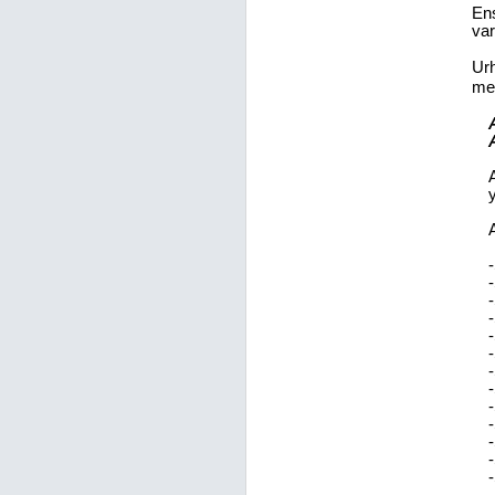
Ens
var
Urh
me