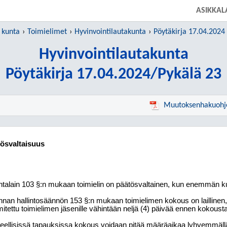
SIIRRY SUORAAN PÄÄSISÄLTÖÖN
ASIKKAL
 kunta
Toimielimet
Hyvinvointilautakunta
Pöytäkirja 17.04.2024
Hyvinvointilautakunta
Pöytäkirja 17.04.2024/Pykälä 23
Muutoksenhakuohj
tösvaltaisuus
talain 103 §:n mukaan toimielin on päätösvaltainen, kun enemmän kui
nan hallintosäännön 153 §:n mukaan toimielimen kokous on laillinen
mitettu toimielimen jäsenille vähintään neljä (4) päivää ennen kokousta
reellisissä tapauksissa kokous voidaan pitää määräaikaa lyhyemmällä