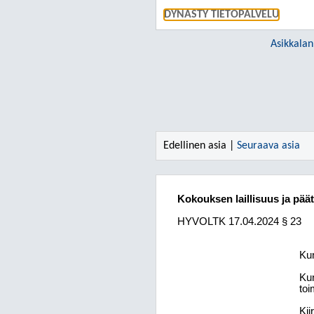
DYNASTY TIETOPALVELU
Asikkalan
Edellinen asia |
Seuraava asia
Kokouksen laillisuus ja pää
HYVOLTK
17.04.2024
§ 23
Kun
Kun
toi
Kii