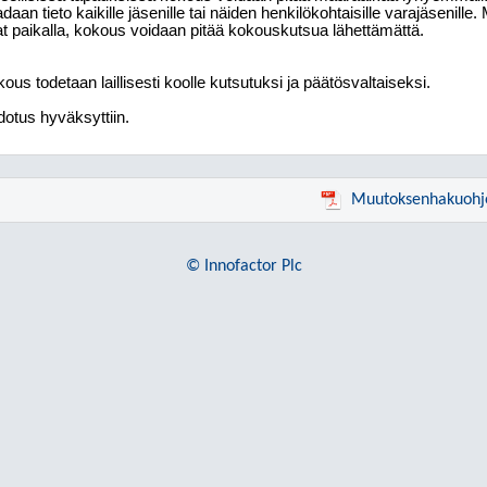
daan tieto kaikille jäsenille tai näiden henkilökohtaisille varajäsenille.
t paikalla, kokous voidaan pitää kokouskutsua lähettämättä.
ous todetaan laillisesti koolle kutsutuksi ja päätösvaltaiseksi.
otus hyväksyttiin.
Muutoksenhakuohj
© Innofactor Plc