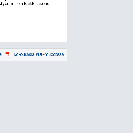
 Myös milloin kaikki jäsenet
e
Kokousasia PDF-muodossa