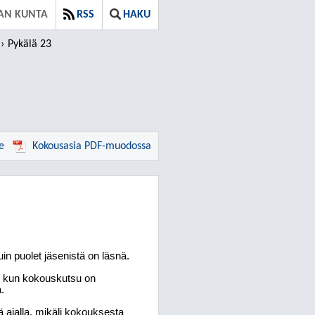
AN KUNTA
RSS
HAKU
Pykälä 23
e
Kokousasia PDF-muodossa
n puolet jäsenistä on läsnä.
, kun kokouskutsu on
.
 ajalla, mikäli kokouksesta