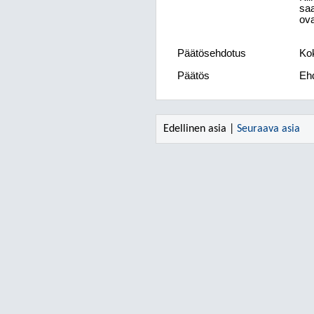
saa
ova
Päätösehdotus
Kok
Päätös
Ehd
Edellinen asia |
Seuraava asia