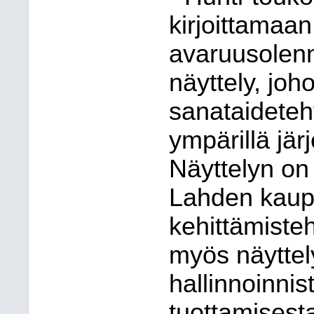
kirjoittamaa
avaruusolenno
näyttely, jo
sanataideteht
ympärillä jär
Näyttelyn on
Lahden kaupu
kehittämiste
myös näytte
hallinnoinnis
tuottamisest