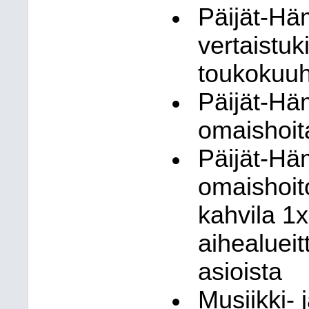
Päijät-H
vertaistuk
toukokuuh
Päijät-Hä
omaishoit
Päijät-H
omaishoit
kahvila 1x
aihealueit
asioista
Musiikki- 