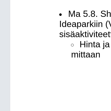
Ma 5.8. S
Ideaparkiin (
sisäaktiviteet
Hinta j
mittaan