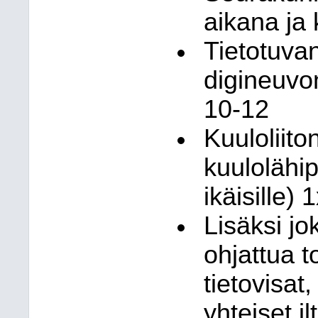
aikana ja 
Tietotuva
digineuvon
10-12
Kuuloliit
kuulolähi
ikäisille)
Lisäksi jo
ohjattua t
tietovisat
yhteiset i