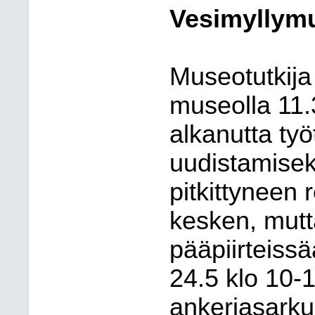
Vesimyllym
Museotutkija
museolla 11.
alkanutta ty
uudistamisek
pitkittyneen 
kesken, mutt
pääpiirteiss
24.5 klo 10-
ankeriasarkun