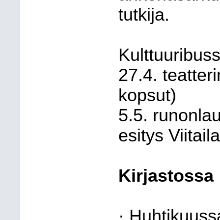
tutkija.
Kulttuuribuss
27.4. teatter
kopsut)
5.5. runonlau
esitys Viitail
Kirjastossa
· Huhtikuus