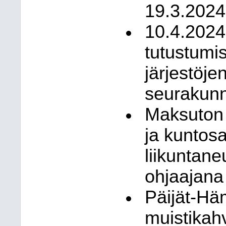
19.3.2024
10.4.2024
tutustumis
järjestöje
seurakun
Maksuton 
ja kuntosa
liikuntane
ohjaajana
Päijät-Hä
muistikah