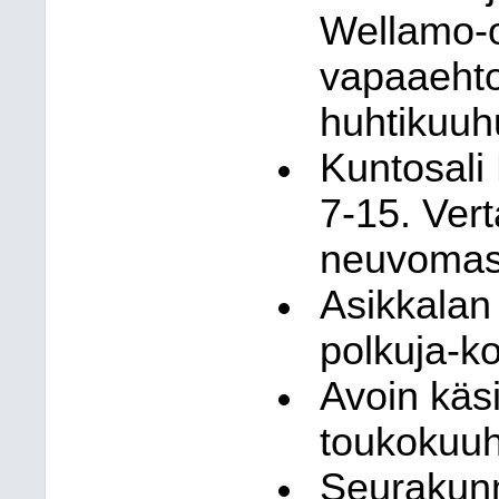
Wellamo-op
vapaaehto
huhtikuuh
Kuntosali 
7-15. Ver
neuvomass
Asikkalan
polkuja-ko
Avoin käsi
toukokuuh
Seurakunn