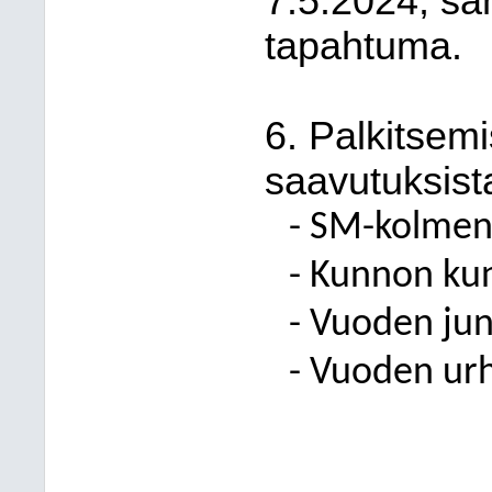
7.5.2024, sa
tapahtuma.
6. Palkitsem
saavutuksist
- SM-kolmen 
- Kunnon ku
- Vuoden ju
- Vuoden urh