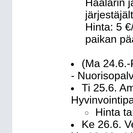
Haalarin 
järjestäjä
Hinta: 5 €
paikan pää
(Ma 24.6.-P
- Nuorisopalv
Ti 25.6. A
Hyvinvointipa
Hinta t
Ke 26.6. V