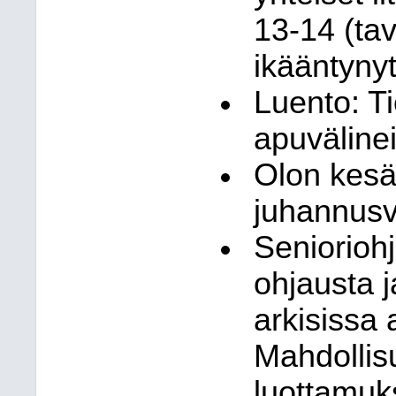
13-14 (tav
ikääntynyt
Luento: Ti
apuvälinei
Olon kesä
juhannusvi
Seniorioh
ohjausta 
arkisissa 
Mahdollis
luottamuk