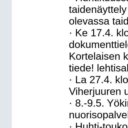
taidenäyttely
olevassa taid
· Ke 17.4. kl
dokumenttie
Kortelaisen 
tiede! lehtisa
· La 27.4. klo
Viherjuuren u
· 8.-9.5. Yök
nuorisopalve
· Huhti-touk