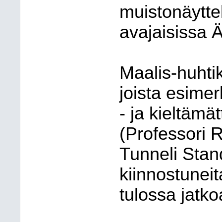
muistonäytt
avajaisissa Ä
Maalis-huhti
joista esimerk
- ja kieltämät
(Professori R
Tunneli Stand
kiinnostunei
tulossa jatk