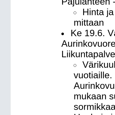
Pajulahteen 
Hinta j
mittaan
Ke 19.6. V
Aurinkovuorel
Liikuntapalve
Värikuul
vuotiaill
Aurinkovu
mukaan su
sormikkaat