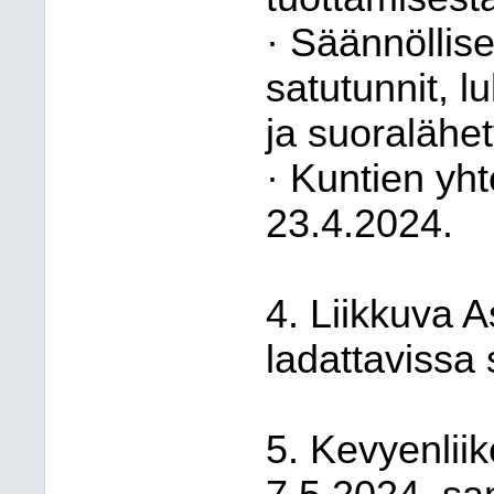
· Säännöllise
satutunnit, l
ja suoralähet
· Kuntien yht
23.4.2024.
4. Liikkuva A
ladattavissa
5. Kevyenlii