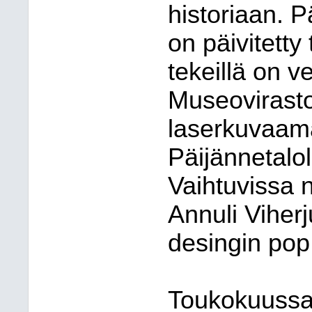
historiaan. P
on päivitetty
tekeillä on v
Museovirastol
laserkuvaam
Päijännetalol
Vaihtuvissa n
Annuli Viher
desingin pop
Toukokuussa