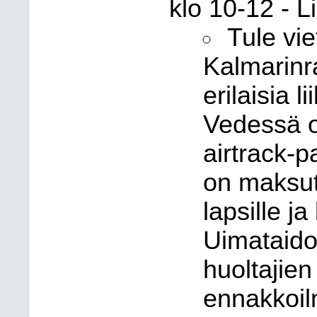
klo 10-12 - L
Tule vi
Kalmarinra
erilaisia l
Vedessä o
airtrack-
on maksut
lapsille ja
Uimataido
huoltajien
ennakkoil