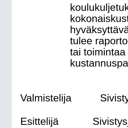
koulukuljetuk
kokonaiskus
hyväksyttävä
tulee raporto
tai toimintaa
kustannuspai
Valmistelija
Sivist
Esittelijä
Sivisty