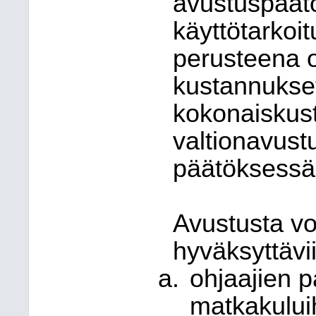
avustuspäätö
käyttötarkoi
perusteena 
kustannukset
kokonaiskust
valtionavus
päätöksessä 
Avustusta vo
hyväksyttävi
ohjaajien p
matkakuluih