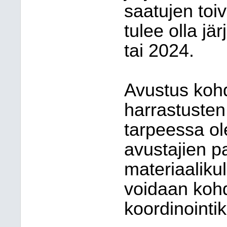
saatujen toi
tulee olla j
tai 2024.
Avustus kohd
harrastusten 
tarpeessa ol
avustajien p
materiaaliku
voidaan kohd
koordinointik