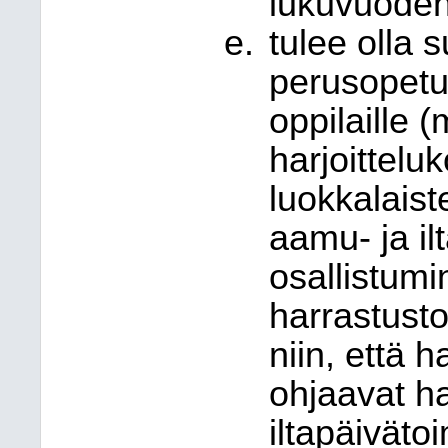
lukuvuoden
tulee olla s
perusopetu
oppilaille (
harjoitteluk
luokkalaist
aamu- ja il
osallistum
harrastust
niin, että h
ohjaavat h
iltapäiväto