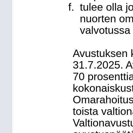
tulee olla j
nuorten om
valvotussa
Avustuksen k
31.7.2025. A
70 prosentti
kokonaiskus
Omarahoituso
toista valtio
Valtionavust