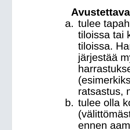
Avustettava
tulee tapa
tiloissa tai
tiloissa. H
järjestää m
harrastukse
(esimerkiksi
ratsastus,
tulee olla
(välittömäst
ennen aamu