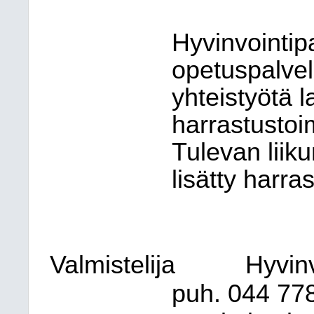
Hyvinvointipa
opetuspalvel
yhteistyötä l
harrastustoi
Tulevan liik
lisätty harra
Valmistelija
Hyvinv
puh. 044
778