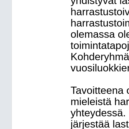
yhdistyvät l
harrastustoiv
harrastustoi
olemassa ole
toimintatapo
Kohderyhmä
vuosiluokkie
Tavoitteena 
mieleistä ha
yhteydessä. 
järjestää la