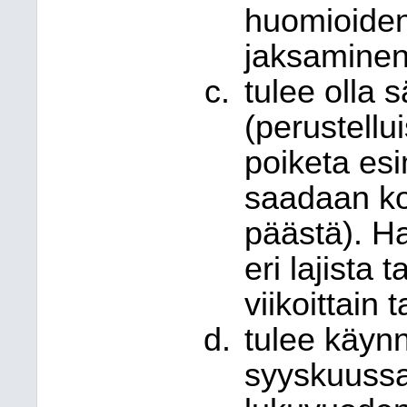
huomioiden
jaksaminen 
tulee olla s
(perustellu
poiketa esi
saadaan ko
päästä). H
eri lajista 
viikoittain 
tulee käynn
syyskuussa