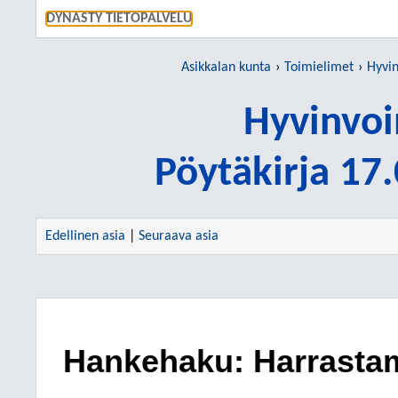
SIIRRY S
DYNASTY TIETOPALVELU
Asikkalan kunta
Toimielimet
Hyvin
Hyvinvoi
Pöytäkirja 17
Edellinen asia
|
Seuraava asia
Hankehaku: Harrasta