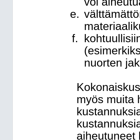
voi aiheut
välttämättöm
materiaalik
kohtuullisi
(esimerkiks
nuorten jak
Kokonaiskust
myös muita 
kustannuksia
kustannuksi
aiheutuneet 