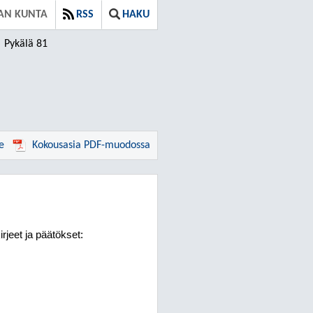
AN KUNTA
RSS
HAKU
Pykälä 81
e
Kokousasia PDF-muodossa
rjeet ja päätökset: