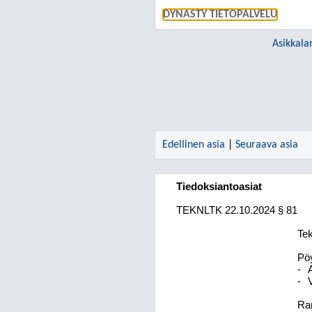
DYNASTY TIETOPALVELU
Asikkala
Edellinen asia
|
Seuraava asia
Tiedoksiantoasiat
TEKNLTK
22.10.2024
§ 81
Tek
Pöy
-
-
Ra