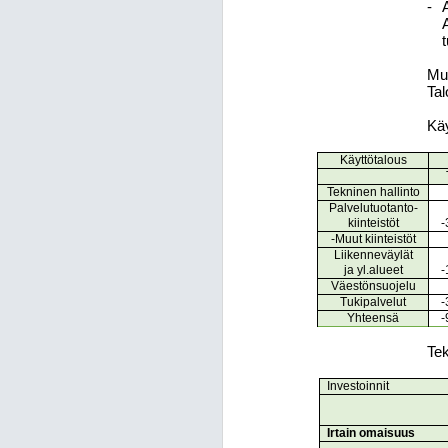
-
Mu
Tal
Käy
Käyttötalous
Tekninen hallinto
Palvelutuotanto-
kiinteistöt
-
-Muut kiinteistöt
Liikenneväylät
ja yl.alueet
-
Väestönsuojelu
Tukipalvelut
-
Yhteensä
-
Tek
Investoinnit
Irtain omaisuus