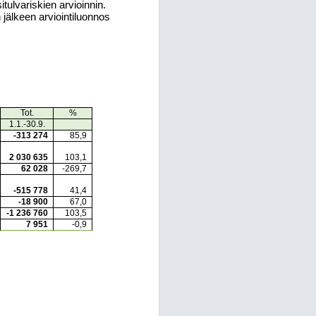
tulvariskien arvioinnin.
 jälkeen arviointiluonnos
Tot.
%
1.1.-30.9.
-313 274
85,9
2
030
635
103,1
62 028
-269,7
-515
778
41,4
-18 900
67,0
-1
236 760
103,5
7 951
-0,9