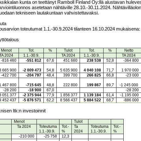
Asikkalan kunta on teettänyt Ramboll Finland Oy:llä alustavan hulevesi
Arviointiluonnos asetetaan nähtäville 28.10.-30.11.2024. Nähtävilläolon
tuodaan tekniseen lautakuntaan vahvistettavaksi.
uta
ousarvion toteutumat 1.1.-30.9.2024 tilanteen 16.10.2024 mukaisena:
ttötalous
Menot
Tot.
%
Tulot
Tot.
%
Netto
TA 2024
1.1.-30.9.
TA 2024
1.1.-30.9.
TA 2024
-816
460
-551 812
67,6
451 660
238
538
52,8
-364 800
3
665
900
-2
009
473
54,8
5
635
900
4
040
108
71,7
1
970 000
-422 700
-204 797
48,4
399 700
266 825
66,8
-23 000
1
467
800
-715
645
48,8
222
800
199
867
89,7
-1
245
000
-28 200
-18 900
67,0
-28 200
3
051 377
-2
375 944
77,9
1
856 377
1
139 184
61,4
-1
195 000
9
452 437
-5
876 571
62,2
8
566 437
5
884 522
68,7
-886 000
nisen ltk:n investoinnit
Menot
Tulot
Ta 2024
Toteutuma
Tot.-
Ta
Toteutuma
Tot.-
1.1.-30.9.
%
2024
1.1.-30.9.
%
-210 000
-25 758
12,3