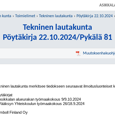
SIIRRY SUORAAN PÄÄSISÄLTÖÖN
ASIKKAL
n kunta
Toimielimet
Tekninen lautakunta
Pöytäkirja 22.10.2024
Tekninen lautakunta
Pöytäkirja 22.10.2024/Pykälä 81
Muutoksenhakuohj
ninen lautakunta merkitsee tiedokseen seuraavat ilmoitusluonteiset ki
täkirjat
Asikkalan alueurakan työmaakokous 9/9.10.2024
Vääksyn Yhteiskoulun työmaakokous 26/18.9.2024
mboll Finland Oy