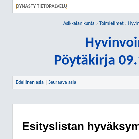
SIIRRY S
DYNASTY TIETOPALVELU
Asikkalan kunta
Toimielimet
Hyvin
Hyvinvoi
Pöytäkirja 09
Edellinen asia
|
Seuraava asia
Esityslistan hyväksy