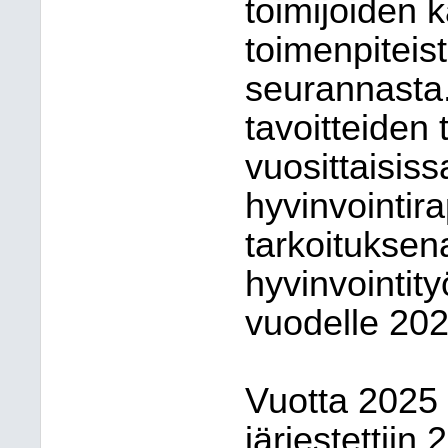
toimijoiden k
toimenpiteist
seurannasta
tavoitteiden
vuosittaisiss
hyvinvointir
tarkoituksen
hyvinvointityö
vuodelle 202
Vuotta 2025 
järjestettiin