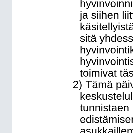
hyvinvoinni
ja siihen li
käsitellyis
sitä yhdess
hyvinvointi
hyvinvointi
toimivat tä
2)
Tämä päiv
keskustelu
tunnistaen 
edistämisen
asukkaille