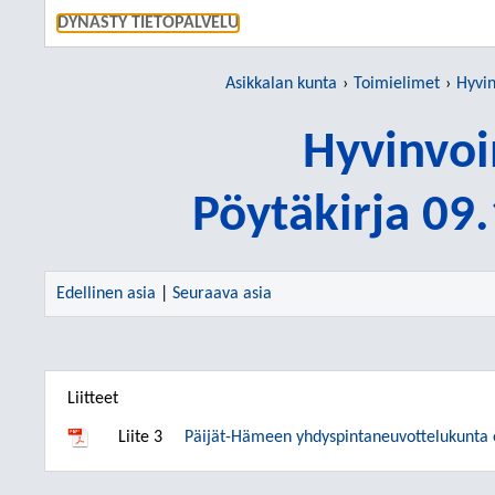
SIIRRY S
DYNASTY TIETOPALVELU
Asikkalan kunta
Toimielimet
Hyvin
Hyvinvoi
Pöytäkirja 09
Edellinen asia
|
Seuraava asia
Liitteet
Liite 3
Päijät-Hämeen yhdyspintaneuvottelukunta es