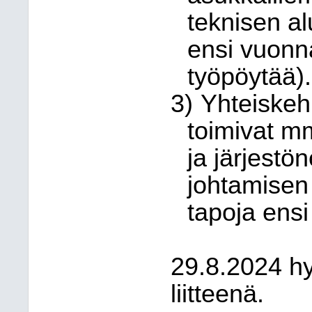
teknisen al
ensi vuonn
työpöytää).
3)
Yhteiske
toimivat m
ja järjest
johtamisen
tapoja ens
29.8.2024 hy
liitteenä.