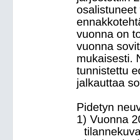
osalistuneet
ennakkoteht
vuonna on to
vuonna sovit
mukaisesti. N
tunnistettu 
jalkauttaa so
Pidetyn neuv
1)
Vuonna 2
tilannekuv