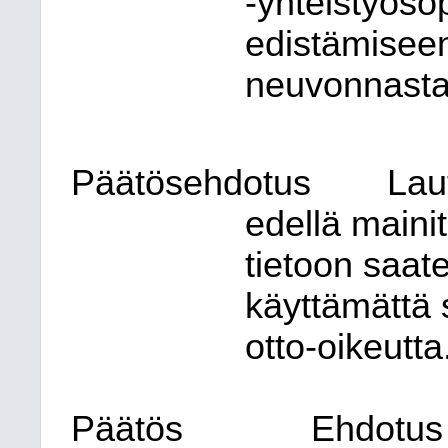
-yhteistyös
edistämiseen
neuvonnasta
Päätösehdotus
Lau
edellä maini
tietoon saate
käyttämättä 
otto-oikeutta
Päätös
Ehdotus 