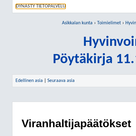
SIIRRY S
DYNASTY TIETOPALVELU
Asikkalan kunta
Toimielimet
Hyvin
Hyvinvoi
Pöytäkirja 11
Edellinen asia
|
Seuraava asia
Viranhaltijapäätökset