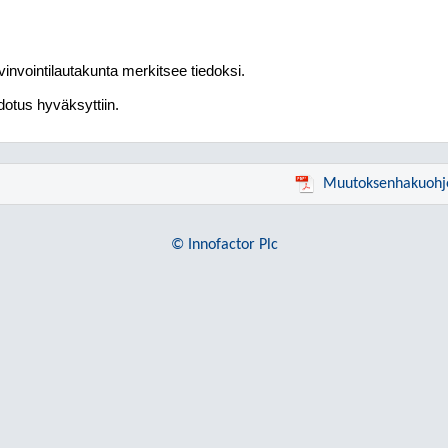
invointilautakunta merkitsee tiedoksi.
otus hyväksyttiin.
Muutoksenhakuohj
© Innofactor Plc