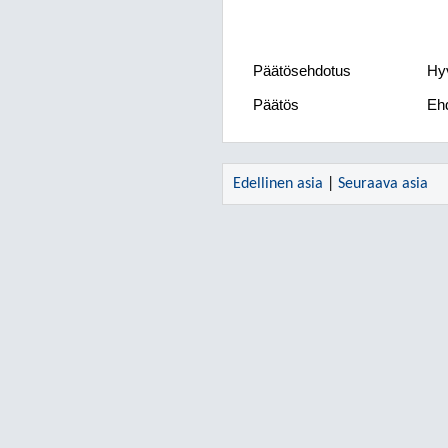
Päätösehdotus
Hyv
Päätös
Ehd
Edellinen asia
|
Seuraava asia