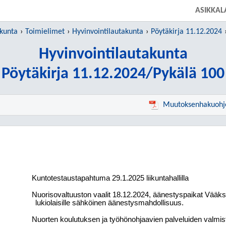
SIIRRY SUORAAN PÄÄSISÄLTÖÖN
ASIKKAL
 kunta
Toimielimet
Hyvinvointilautakunta
Pöytäkirja 11.12.2024
Hyvinvointilautakunta
Pöytäkirja 11.12.2024/Pykälä 100
Muutoksenhakuohj
Kuntotestaustapahtuma 29.1.2025 liikuntahallilla
Nuorisovaltuuston vaalit 18.12.2024, äänestyspaikat Vääksy
lukiolaisille sähköinen äänestysmahdollisuus.
Nuorten koulutuksen ja työhönohjaavien palveluiden valmis