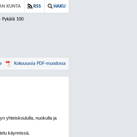
AN KUNTA
RSS
HAKU
Pykälä 100
e
Kokousasia PDF-muodossa
n yhteiskoululla, nuokulla ja
telu käynnissä.