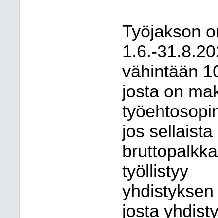
Työjakson on
1.6.-31.8.20
vähintään 10
josta on mak
työehtosopi
jos sellaist
bruttopalkka
työllistyy
yhdistyksen
josta yhdist