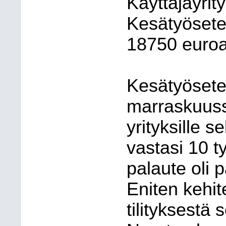
Käyttäjäyrit
Kesätyösetel
18750 euroa
Kesätyösetel
marraskuussa
yrityksille s
vastasi 10 t
palaute oli p
Eniten kehit
tilityksestä 