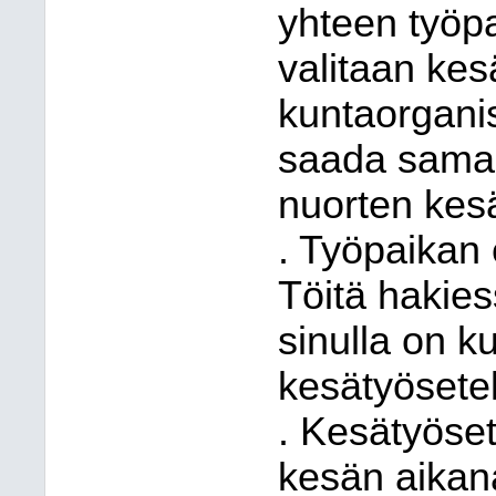
yhteen työpa
valitaan kes
kuntaorganis
saada saman
nuorten kesä
. Työpaikan e
Töitä hakies
sinulla on 
kesätyösetel
. Kesätyöset
kesän aikan