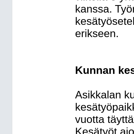
kanssa. Työn
kesätyösetel
erikseen.
Kunnan kes
Asikkalan k
kesätyöpaik
vuotta täyttäv
Kesätyöt ajo