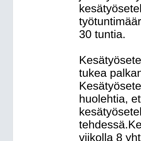
kesätyösetel
työtuntimäär
30 tuntia.
Kesätyösetel
tukea palka
Kesätyösetel
huolehtia, e
kesätyösete
tehdessä.Ke
viikolla 8 y