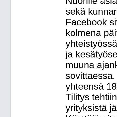
Nuorille asia
sekä kunnan
Facebook siv
kolmena päi
yhteistyöss
ja kesätyöse
muuna ajank
sovittaessa.
yhteensä 182 
Tilitys tehti
yrityksistä j