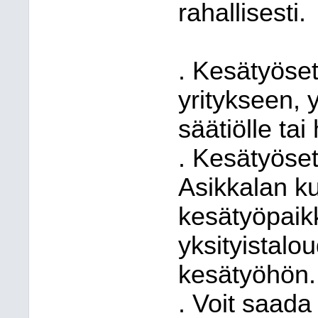
rahallisesti.
. Kesätyösete
yritykseen, 
säätiölle tai
. Kesätyösete
Asikkalan k
kesätyöpaikk
yksityistal
kesätyöhön.
. Voit saad