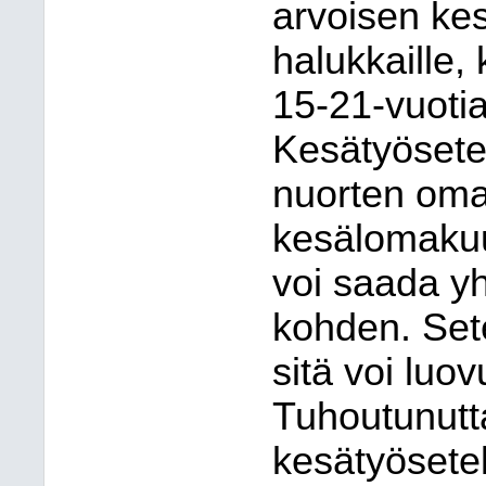
arvoisen kes
halukkaille,
15-21-vuotiai
Kesätyösete
nuorten omat
kesälomakuu
voi saada y
kohden. Sete
sitä voi luo
Tuhoutunutt
kesätyösetel