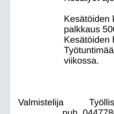
Kesätöiden k
palkkaus 50
Kesätöiden 
Työtuntimää
viikossa.
Valmistelija
Työll
puh. 044778