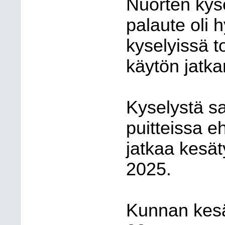
Nuorten kyse
palaute oli
kyselyissä to
käytön jatka
Kyselystä s
puitteissa e
jatkaa kesät
2025.
Kunnan kesätö