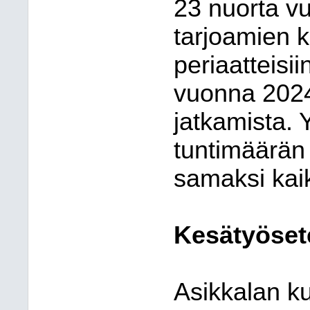
23 nuorta v
tarjoamien 
periaatteis
vuonna 2024
jatkamista.
tuntimäärän
samaksi kaiki
Kesätyösete
Asikkalan k