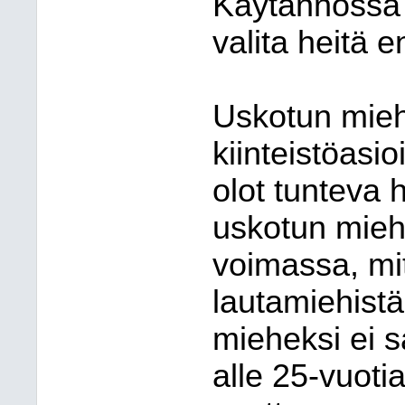
Käytännössä 
valita heitä
Uskotun mieh
kiinteistöasio
olot tunteva 
uskotun mieh
voimassa, mi
lautamiehist
mieheksi ei s
alle 25-vuotia