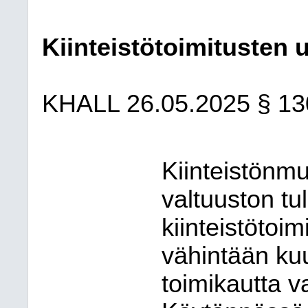
Kiinteistötoimitusten 
KHALL 26.05.2025 § 13
Kiinteistönm
valtuuston tu
kiinteistötoim
vähintään ku
toimikautta v