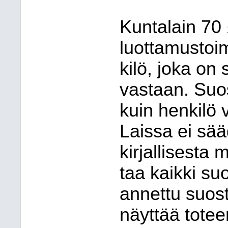
Kuntalain 70
luottamustoi
ki
lö, joka on
vastaan. Suo
kuin henkilö 
Laissa ei sää
kirjallisesta
taa kaikki suo
annettu suos
näyttää totee