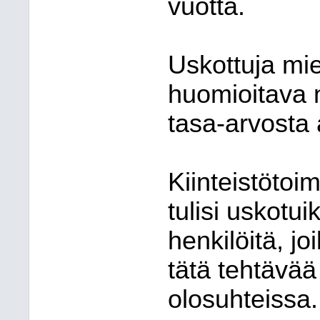
vuotta.
Uskottuja mie
huomioitava 
tasa-arvosta
Kiinteistötoi
tulisi uskotui
henkilöitä, jo
tätä tehtävää
olosuhteissa.