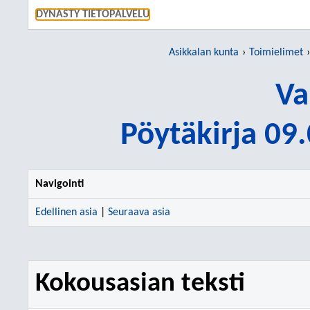
SIIRRY S
DYNASTY TIETOPALVELU
Asikkalan kunta
Toimielimet
Va
Pöytäkirja 09
Navigointi
Edellinen asia
|
Seuraava asia
Kokousasian teksti