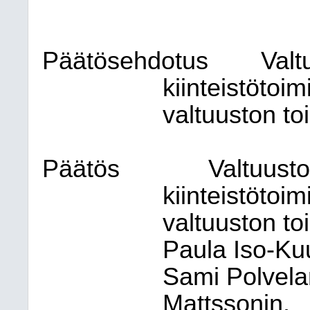
Päätösehdotus
Valt
kiinteistötoi
valtuuston to
Päätös
Valtuusto
kiinteistötoim
valtuuston to
Paula Iso-Ku
Sami Polvelan
Mattssonin.