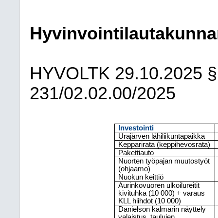
Hyvinvointilautakunna
HYVOLTK
29.10.2025
§
231/02.02.00/2025
Investointi
Urajärven lähiliikuntapaikka
Kepparirata (keppihevosrata)
Pakettiauto
Nuorten työpajan muutostyöt
(ohjaamo)
Nuokun keittiö
Aurinkovuoren ulkoilureitit
kivituhka (10
000) + varaus
KLL hiihdot (10
000)
Danielson kalmarin näyttely
valaistus, taulujen