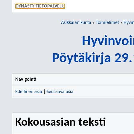
SIIRRY S
DYNASTY TIETOPALVELU
Asikkalan kunta
Toimielimet
Hyvin
Hyvinvoi
Pöytäkirja 29
Navigointi
Edellinen asia
|
Seuraava asia
Kokousasian teksti