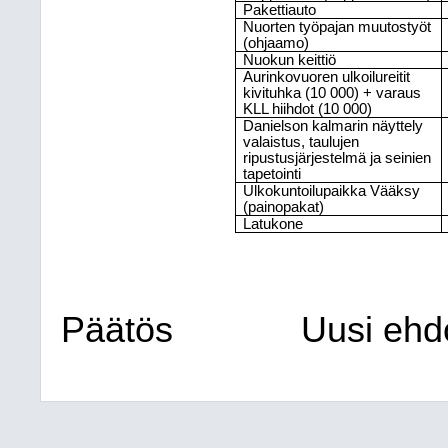
Pakettiauto
Nuorten työpajan muutostyöt
(ohjaamo)
Nuokun keittiö
Aurinkovuoren ulkoilureitit
kivituhka (10
000) + varaus
KLL hiihdot (10
000)
Danielson kalmarin näyttely
valaistus, taulujen
ripustusjärjestelmä ja seinien
tapetointi
Ulkokuntoilupaikka Vääksy
(painopakat)
Latukone
Päätös
Uusi ehdo