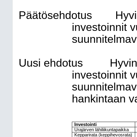
Päätösehdotus
Hyvi
investoinnit 
suunnitelmav
Uusi ehdotus
Hyvin
investoinnit 
suunnitelmav
hankintaan v
Investointi
Urajärven lähiliikuntapaikka
Kepparirata (keppihevosrata)