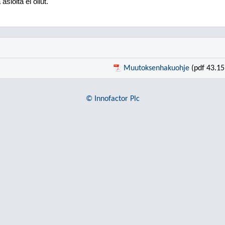
asioita ei ollut.
Muutoksenhakuohje
(pdf 43.15
© Innofactor Plc