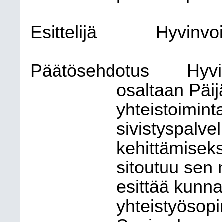
Esittelijä
Hyvinvoi
Päätösehdotus
Hyvi
osaltaan Päi
yhteistoimin
sivistyspalve
kehittämiseks
sitoutuu sen
esittää kunna
yhteistyösop