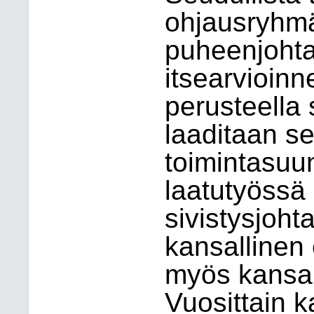
ohjausryhmä
puheenjohtaji
itsearvioinne
perusteella
laaditaan s
toimintasuun
laatutyössä
sivistysjoht
kansallinen 
myös kansai
Vuosittain k