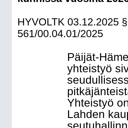
HYVOLTK
03.12.2025
§
561/00.04.01/2025
Päijät-Häme
yhteistyö si
seudullisess
pitkäjänteis
Yhteistyö o
Lahden kau
seutuhallin