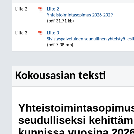
Liite 2
Liite 2
Yhteistoimintasopimus 2026-2029
(pdf 31.71 kb)
Liite 3
Liite 3
Sivistyspalveluiden seudullinen yhteistyö_es
(pdf 7.38 mb)
Kokousasian teksti
Yhteistoimintasopimus
seudulliseksi kehittä
kunnissa vuosina 202