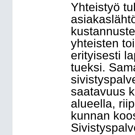
Yhteistyö tu
asiakaslähtö
kustannuste
yhteisten to
erityisesti 
tueksi. Sam
sivistyspalv
saatavuus 
alueella, ri
kunnan koost
Sivistyspalv