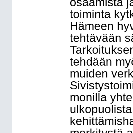
osaamista j
toiminta kytk
Hämeen hyv
tehtävään s
Tarkoitukse
tehdään myö
muiden verk
Sivistystoim
monilla yhte
ulkopuolista
kehittämisha
merkitystä a