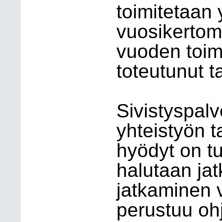
toimitetaan 
vuosikertomu
vuoden toim
toteutunut t
Sivistyspalv
yhteistyön ta
hyödyt on tu
halutaan ja
jatkaminen 
perustuu oh