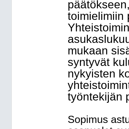
päätökseen, 
toimielimiin
Yhteistoimi
asukaslukuu
mukaan sisäl
syntyvät kul
nykyisten k
yhteistoimi
työntekijän 
Sopimus astu