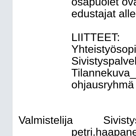
osapuolet ov
edustajat alle
LIITTEET:
Yhteistyösop
Sivistyspalve
Tilannekuva_S
ohjausryhmä
Valmistelija
Sivist
petri.haapane