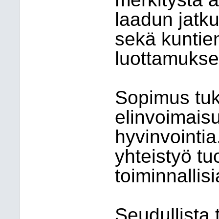
laadun jatk
sekä kuntien
luottamukse
Sopimus tu
elinvoimais
hyvinvointia
yhteistyö tu
toiminnallisi
Seudullista 