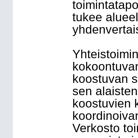
toimintatapo
tukee alueel
yhdenvertai
Yhteistoimin
kokoontuvan 
koostuvan s
sen alaisten
koostuvien 
koordinoivan
Verkosto toi