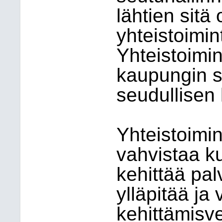
lähtien sitä 
yhteistoimi
Yhteistoimi
kaupungin s
seudullisen 
Yhteistoimi
vahvistaa ku
kehittää pa
ylläpitää ja
kehittämisve