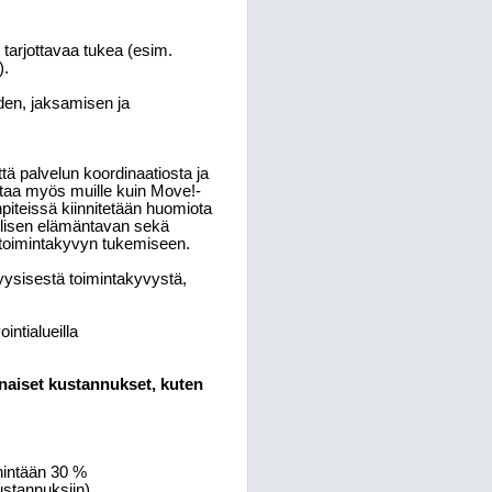
e tarjottavaa tukea (esim.
).
den, jaksamisen ja
ä palvelun koordinaatiosta ja
ntaa myös muille kuin Move!-
piteissä kiinnitetään huomiota
nallisen elämäntavan sekä
n toimintakyvyn tukemiseen.
yysisestä toimintakyvystä,
ntialueilla
naiset kustannukset, kuten
enintään 30 %
stannuksiin),