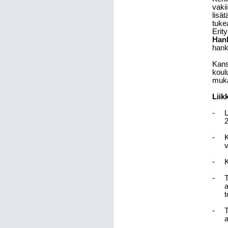
vaki
lisät
tuke
Erit
Hank
hank
Kans
koul
muka
Liik
-
L
2
-
K
v
-
K
-
T
a
t
-
T
a