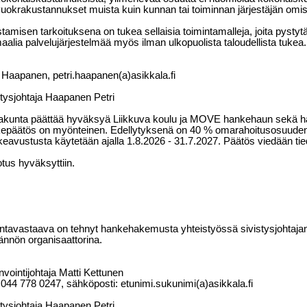
uokrakustannukset muista kuin kunnan tai toiminnan järjestäjän omista
tamisen tarkoituksena on tukea sellaisia toimintamalleja, joita pysty
aalia palvelujärjestelmää myös ilman ulkopuolista taloudellista tukea.
i Haapanen, petri.haapanen(a)asikkala.fi
stysjohtaja Haapanen Petri
akunta päättää hyväksyä Liikkuva koulu ja MOVE hankehaun sekä ha
epäätös on myönteinen. Edellytyksenä on 40 % omarahoitusosuuden 
eavustusta käytetään ajalla 1.8.2026 - 31.7.2027. Päätös viedään tied
tus hyväksyttiin.
untavastaava on tehnyt hankehakemusta yhteistyössä sivistysjohtaja
ännön organisaattorina.
vointijohtaja Matti Kettunen
 044
778 0247, sähköposti: etunimi.sukunimi(a)asikkala.fi
stysjohtaja Haapanen Petri