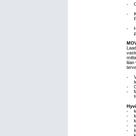
-
O
-
K
P
-
H
MOVE
Laad
vast
mitt
liia
terv
-
V
t
-
O
-
M
h
Hyvä
-
k
-
k
-
k
-
m
-
l
k