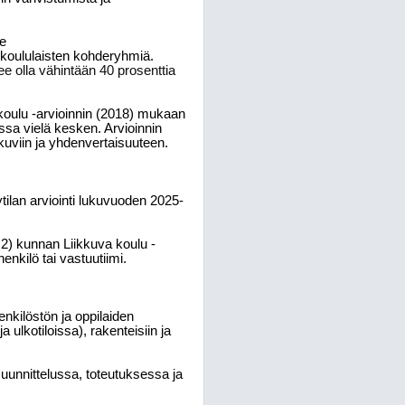
le
n koululaisten kohderyhmiä.
e olla vähintään 40 prosenttia
koulu -arvioinnin (2018) mukaan
ssa vielä kesken. Arvioinnin
kkuviin ja yhdenvertaisuuteen.
ilan arviointi lukuvuoden 2025-
 2) kunnan Liikkuva koulu -
enkilö tai vastuutiimi.
enkilöstön ja oppilaiden
 ulkotiloissa), rakenteisiin ja
 suunnittelussa, toteutuksessa ja