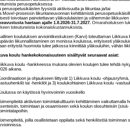
intumista perusopetuksessa
ä perusopetusikäisten fyysistä aktiivisuutta ja liikuntaa ja/tai
a Move!-prosessin liikuntaneuvonnan kehittämistä perusopetusikäisil
yisesti toivotaan painotettavan yläkoululaisten ja vähemmän liikkuvie
eavustusta haetaan ajalle 1.8.2026-31.7.2027.
Omarahoituksen tule
keen toteutuneista kokonaiskustannuksista.
allinen koulutuksen arviointikeskuksen (Karvi) toteuttaman Liikkuva 
upäivän liikunnallistaminen on monissa kouluissa, erityisesti yläkoului
an erityistä huomiota tulee jatkossa kiinnittää yläkouluihin, vähän lii
kuva koulu hankekokonaisuuteen sisältyvät seuraavat asiat:
iikkuva koulu -hankkeessa mukana olevien koulujen tulee tehdä nykyt
026 aikana.
oordinaatioon ja ohjaukseen liittyvät 1) Liikkuva koulu -ohjausryhmä,
astuuhenkilö tai -henkilöt ja 3) koulukohtainen Liikkuva koulu -vastuuh
oulussa on käytössä hyvinvoinnin vuosikello
oimenpiteitä aktiivisen toimintakulttuurin kehittäminen vaikuttamalla h
senteisiin, toimintaan ja osaamiseen sekä koulun olosuhteisiin (sisä- ja
oimintatapoihin.
oimenpiteitä, joilla osallistetaan oppilaita sekä henkilöstöä toiminnan
rvioinnissa.