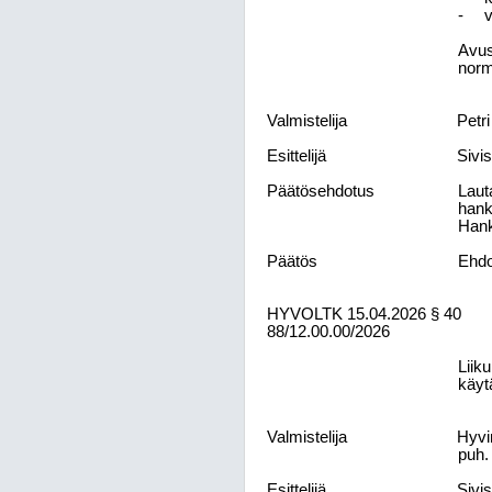
-
v
Avus
norm
Valmistelija
Petr
Esittelijä
Sivi
Päätösehdotus
Laut
hank
Hank
Päätös
Ehdo
HYVOLTK
15.04.2026
§ 40
88/12.00.00/2026
Liik
käyt
Valmistelija
Hyvin
puh.
Esittelijä
Sivi