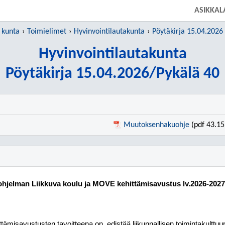
SIIRRY SUORAAN PÄÄSISÄLTÖÖN
ASIKKAL
 kunta
Toimielimet
Hyvinvointilautakunta
Pöytäkirja 15.04.2026
Hyvinvointilautakunta
Pöytäkirja 15.04.2026/Pykälä 40
Muutoksenhakuohje
(pdf 43.15
ohjelman Liikkuva koulu ja MOVE kehittämisavustus lv.2026-2027
ttämisavustusten tavoitteena on
edistää liikunnallisen toimintakulttuu