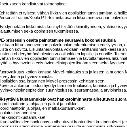
petukseen kohdistuvat toimenpiteet
ehitetään erityisesti vähän liikkuvien oppilaiden tunnistamista ja heill
ersonal Trainer/Koulu PT -toiminta osana liikuntaneuvonnan palvelua
yödynnetään liikkumista kouluyhteisöön kiinnittymisen, yhteisöllisyy
palautumisen sekä oppimisen tukemisessa.
-prosessin osalta painotamme seuraavia kokonaisuuksia
ukkaan liikuntaneuvonnan palvelupolun rakentumisen edellytys on, ett
uista on sovittu. Liikuntaneuvontaa voidaan kehittämishankkeessa a
austen kohderyhmänä olevien vuosiluokkien lapsille ja nuorille.
Toimen
n vähän liikkuvien oppilaiden tunnistamiseen ja tavoittamiseen, liikun
eyttä ja hyvinvointia edistävien elintapojen lisäämiseen sekä fyysise
uorovaikutus kotien kanssa Move!-mittauksista ja lasten ja nuorten f
erveydestä ja hyvinvoinnista.
ppilaiden osallistaminen Move!-prosessin kehittämiseen.
ove!:n antaman tiedon hyödyntäminen kouluissa, kunnissa ja hyvinvoi
yvinvointitoimenpiteiden suunnittelussa, seurannassa ja arvioinnissa.
ksyttäviä kustannuksia ovat hanketoiminnasta aiheutuvat suora
oordinaattorin ja ohjaajien palkat ja palkkiot,
oordinaattorin ja ohjaajien matkakustannukset,
oulutuskustannukset,
arkkinointikustannukset,
iikuntavälineiden hankinnasta aiheutuvat kohtuulliset kustannukset (
okonaiskustannuksista, ylimenevää osuutta ei huomioida kokonaisku