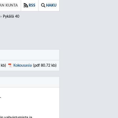
AN KUNTA
RSS
HAKU
Pykälä 40
 kb)
Kokousasia
(pdf 80.72 kb)
.
rin vahvistumista ja