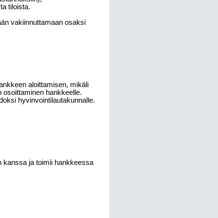
 tiloista.
tään vakiinnuttamaan osaksi
nkkeen aloittamisen, mikäli
osoittaminen hankkeelle.
oksi hyvinvointilautakunnalle.
n kanssa ja toimii hankkeessa