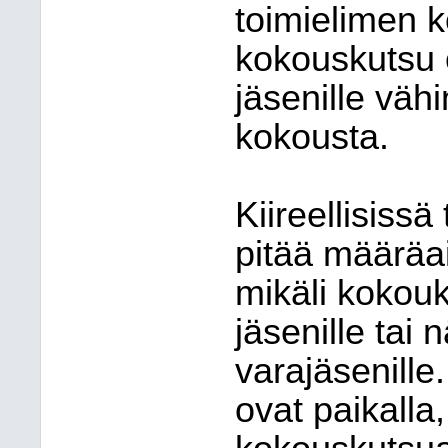
toimielimen k
kokouskutsu o
jäsenille väh
kokousta.
Kiireellisiss
pitää määräai
mikäli kokouk
jäsenille tai 
varajäsenille
ovat paikalla