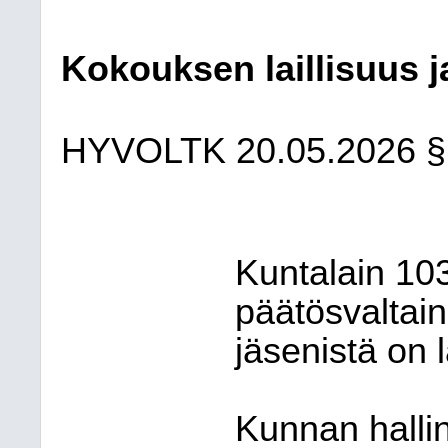
Kokouksen laillisuus j
HYVOLTK
20.05.2026
§
Kuntalain 10
päätösvaltai
jäsenistä on 
Kunnan halli