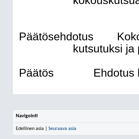
kokouskutsua
Päätösehdotus
Koko
kutsutuksi ja
Päätös
Ehdotus h
Navigointi
Edellinen asia |
Seuraava asia