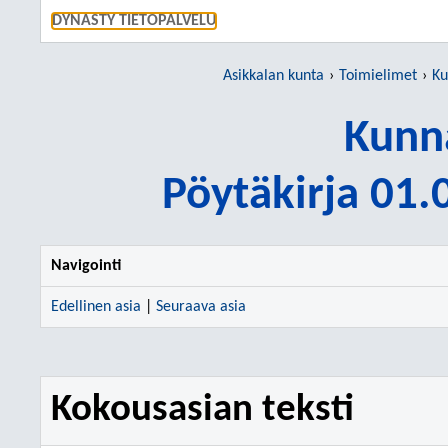
SIIRRY S
DYNASTY TIETOPALVELU
Asikkalan kunta
Toimielimet
Ku
Kunn
Pöytäkirja 01
Navigointi
Edellinen asia
|
Seuraava asia
Kokousasian teksti