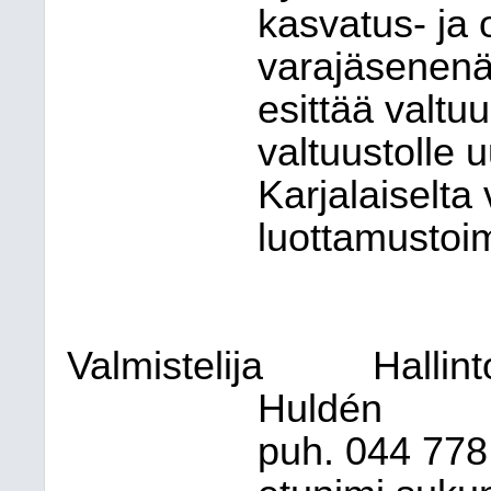
kasvatus- ja
varajäsenenä
esittää valtu
valtuustolle 
Karjalaiselta
luottamustoim
Valmistelija
Hallint
Huldén
puh. 044
778