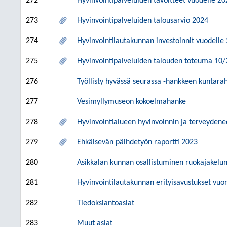
272
Hyvinvointipalveluiden tavoitteet vuodelle 20
273
Hyvinvointipalveluiden talousarvio 2024
274
Hyvinvointilautakunnan investoinnit vuodelle
275
Hyvinvointipalveluiden talouden toteuma 10
276
Työllisty hyvässä seurassa -hankkeen kuntara
277
Vesimyllymuseon kokoelmahanke
278
Hyvinvointialueen hyvinvoinnin ja terveydene
279
Ehkäisevän päihdetyön raportti 2023
280
Asikkalan kunnan osallistuminen ruokajakelun
281
Hyvinvointilautakunnan erityisavustukset vu
282
Tiedoksiantoasiat
283
Muut asiat