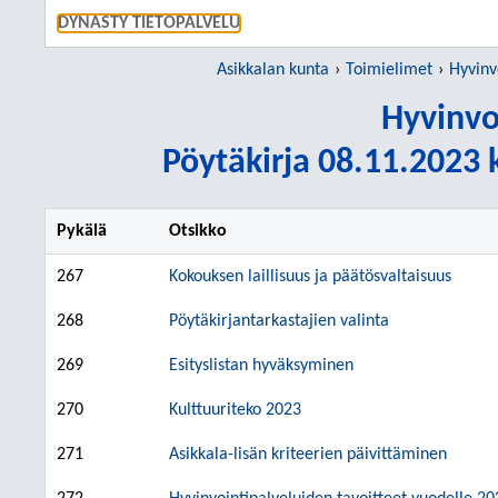
SIIRRY S
DYNASTY TIETOPALVELU
Asikkalan kunta
Toimielimet
Hyvinv
Hyvinvo
Pöytäkirja 08.11.2023 k
Pykälä
Otsikko
267
Kokouksen laillisuus ja päätösvaltaisuus
268
Pöytäkirjantarkastajien valinta
269
Esityslistan hyväksyminen
270
Kulttuuriteko 2023
271
Asikkala-lisän kriteerien päivittäminen